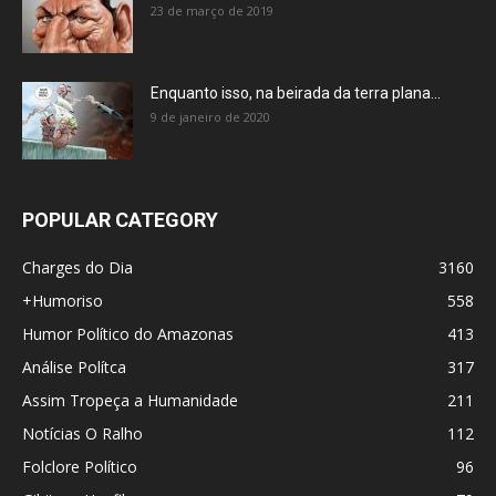
23 de março de 2019
Enquanto isso, na beirada da terra plana…
9 de janeiro de 2020
POPULAR CATEGORY
Charges do Dia
3160
+Humoriso
558
Humor Político do Amazonas
413
Análise Polítca
317
Assim Tropeça a Humanidade
211
Notícias O Ralho
112
Folclore Político
96