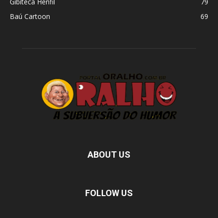
Gibiteca Henfil
79
Baú Cartoon
69
ABOUT US
FOLLOW US