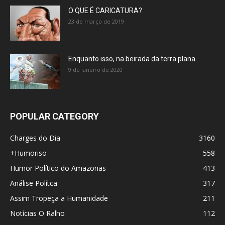
O QUE É CARICATURA?
23 de março de 2019
Enquanto isso, na beirada da terra plana…
9 de janeiro de 2020
POPULAR CATEGORY
Charges do Dia
3160
+Humoriso
558
Humor Político do Amazonas
413
Análise Polítca
317
Assim Tropeça a Humanidade
211
Notícias O Ralho
112