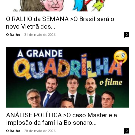
O RALHO da SEMANA >O Brasil será o
novo Vietnã dos...
O Ralho
-
31 de maio de 2026
0
ANÁLISE POLÍTICA >O caso Master e a
implosão da família Bolsonaro...
O Ralho
-
20 de maio de 2026
0