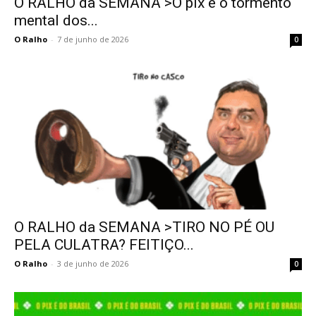
O RALHO da SEMANA >O pix e o tormento
mental dos...
O Ralho
-
7 de junho de 2026
0
O RALHO da SEMANA >TIRO NO PÉ OU
PELA CULATRA? FEITIÇO...
O Ralho
-
3 de junho de 2026
0