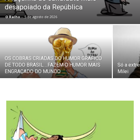
desapoiado da República
O Ralho
-
5 de agosto de 2026
OS COBRAS CRIADAS DO HUMOR GRÁFICO
DE TODO BRASIL….FAZEM O HUMOR MAIS
Só a extr
ENGRAÇADO DO MUNDO
Milei