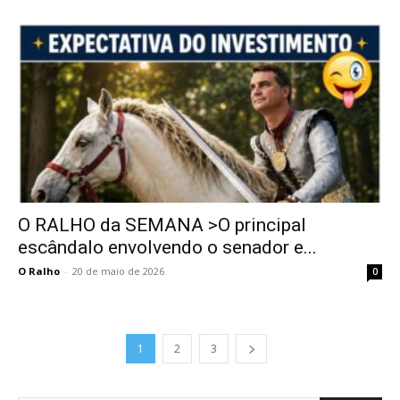
O RALHO da SEMANA >O principal
escândalo envolvendo o senador e...
O Ralho
-
20 de maio de 2026
0
1
2
3