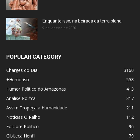
Enquanto isso, na beirada da terra plana…
9 de janeiro de 2020
POPULAR CATEGORY
Charges do Dia
3160
+Humoriso
558
Humor Político do Amazonas
413
Análise Polítca
317
Assim Tropeça a Humanidade
211
Notícias O Ralho
112
Folclore Político
96
Gibiteca Henfil
79