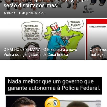
serão disputados, mas...
O Ralho
-
11 de junho de 2026
O RALHO da SEMANA >O Brasil será o novo
O panavuei
Vietnã dos gângsteres da Casa Branca
malhação 