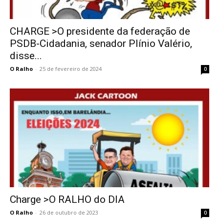
CHARGE >O presidente da federação de
PSDB-Cidadania, senador Plínio Valério,
disse...
O Ralho
-
25 de fevereiro de 2024
0
Charge >O RALHO do DIA
O Ralho
-
26 de outubro de 2023
0