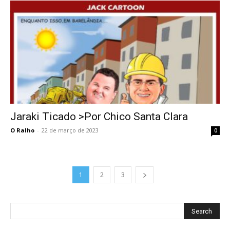
Jaraki Ticado >Por Chico Santa Clara
O Ralho
-
22 de março de 2023
0
1
2
3