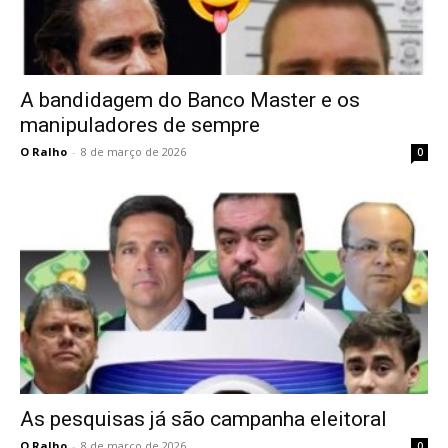
A bandidagem do Banco Master e os
manipuladores de sempre
O Ralho
-
8 de março de 2026
0
As pesquisas já são campanha eleitoral
O Ralho
-
8 de março de 2026
0