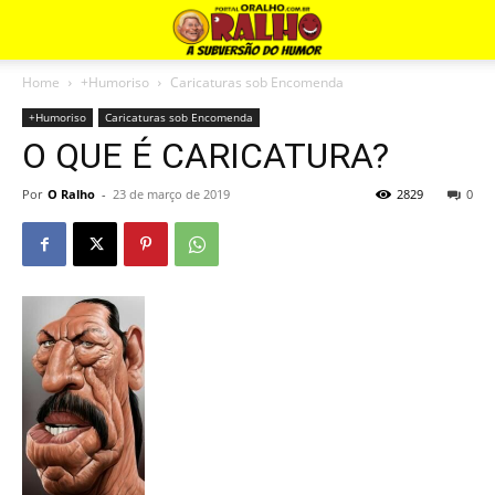
Home
+Humoriso
Caricaturas sob Encomenda
+Humoriso
Caricaturas sob Encomenda
O QUE É CARICATURA?
Por
O Ralho
-
23 de março de 2019
2829
0