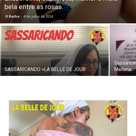
bela entre as rosas.
O Ralho
-
4 de julho de 2024
Sassaric
SASSARICANDO >LA BELLE DE JOUR
Maitena