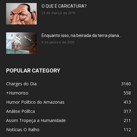
O QUE É CARICATURA?
23 de março de 2019
Enquanto isso, na beirada da terra plana…
9 de janeiro de 2020
POPULAR CATEGORY
Charges do Dia
3160
+Humoriso
558
Humor Político do Amazonas
413
Análise Polítca
317
Assim Tropeça a Humanidade
211
Notícias O Ralho
112