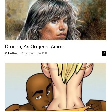
Druuna, As Origens: Anima
O Ralho
-
10 de março de 2019
0