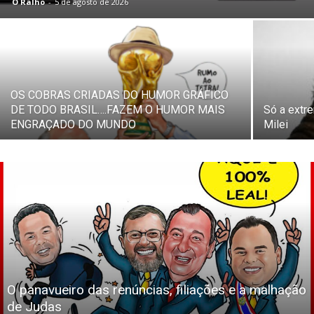
O Ralho
-
5 de agosto de 2026
OS COBRAS CRIADAS DO HUMOR GRÁFICO
DE TODO BRASIL….FAZEM O HUMOR MAIS
Só a extr
ENGRAÇADO DO MUNDO
Milei
O panavueiro das renúncias, filiações e a malhação
de Judas