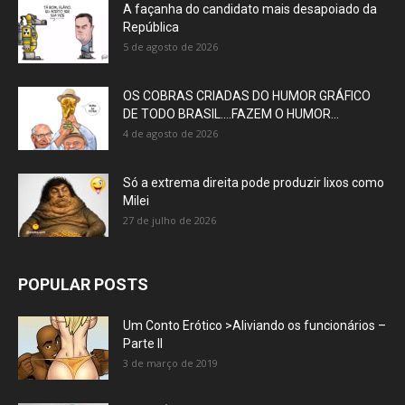
A façanha do candidato mais desapoiado da
República
5 de agosto de 2026
OS COBRAS CRIADAS DO HUMOR GRÁFICO
DE TODO BRASIL….FAZEM O HUMOR...
4 de agosto de 2026
Só a extrema direita pode produzir lixos como
Milei
27 de julho de 2026
POPULAR POSTS
Um Conto Erótico >Aliviando os funcionários –
Parte II
3 de março de 2019