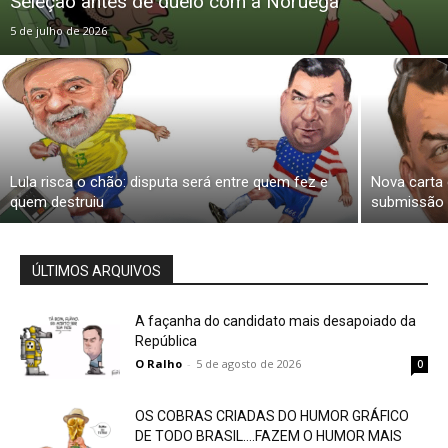
Seleção antes de duelo com a Noruega
5 de julho de 2026
Lula risca o chão: disputa será entre quem fez e
Nova carta 
quem destruiu
submissão 
ÚLTIMOS ARQUIVOS
A façanha do candidato mais desapoiado da
República
O Ralho
-
5 de agosto de 2026
0
OS COBRAS CRIADAS DO HUMOR GRÁFICO
DE TODO BRASIL….FAZEM O HUMOR MAIS