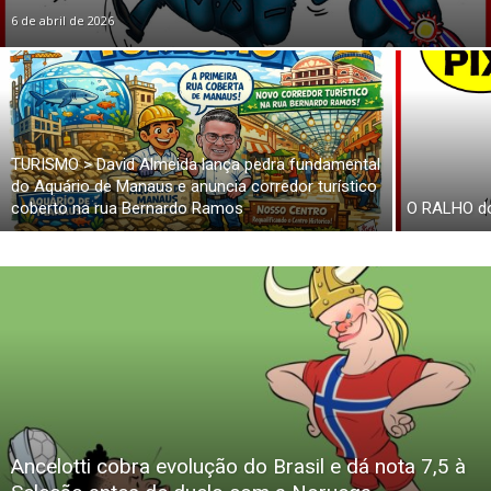
6 de abril de 2026
TURISMO > David Almeida lança pedra fundamental
do Aquário de Manaus e anuncia corredor turístico
coberto na rua Bernardo Ramos
O RALHO d
Ancelotti cobra evolução do Brasil e dá nota 7,5 à