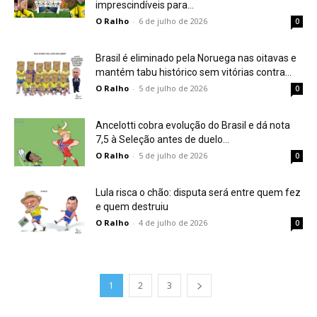
imprescindíveis para...
O Ralho
-
6 de julho de 2026
0
Brasil é eliminado pela Noruega nas oitavas e
mantém tabu histórico sem vitórias contra...
O Ralho
-
5 de julho de 2026
0
Ancelotti cobra evolução do Brasil e dá nota
7,5 à Seleção antes de duelo...
O Ralho
-
5 de julho de 2026
0
Lula risca o chão: disputa será entre quem fez
e quem destruiu
O Ralho
-
4 de julho de 2026
0
1
2
3