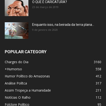
O QUE É CARICATURA?
23 de março de 2019
Enquanto isso, na beirada da terra plana…
9 de janeiro de 2020
POPULAR CATEGORY
Charges do Dia
3160
+Humoriso
558
Humor Político do Amazonas
412
Análise Polítca
317
Assim Tropeça a Humanidade
211
Notícias O Ralho
112
Folclore Político
95