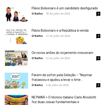
Flávio Bolsonaro é um candidato desfigurado
O Ralho
-
18 de julho de 2026
0
Flávio Bolsonaro e a República à venda
O Ralho
-
12 de julho de 2026
0
Os novos anões do orçamento cresceram
O Ralho
-
12 de julho de 2026
0
Parem de sofrer pela Seleção – “Neymar
fracassou e ajudou a levar o time...
O Ralho
-
6 de julho de 2026
0
NEYMAR > O técnico italiano Carlo Ancelotti
fez duas coisas fundamentais e