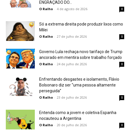
ENGRAÇADO DO...
O Ralho
-
4 de agosto de 2026
0
Só a extrema direita pode produzir lixos como
Milei
O Ralho
-
27 de julho de 2026
0
Governo Lula rechaça novo tarifaço de Trump
ancorado em mentira sobre trabalho forçado
O Ralho
-
24 de julho de 2026
0
Enfrentando desgastes e isolamento, Flávio
Bolsonaro diz ser “uma pessoa altamente
perseguida”
O Ralho
-
23 de julho de 2026
0
Entenda como a jovem e coletiva Espanha
nocauteou a Argentina
O Ralho
-
20 de julho de 2026
0