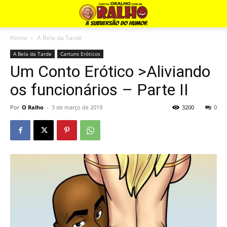
Home
A Bela da Tarde
A Bela da Tarde
Cartuns Eróticos
Um Conto Erótico >Aliviando
os funcionários – Parte II
Por
O Ralho
-
3 de março de 2019
3200
0