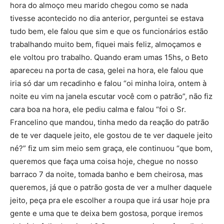
hora do almoço meu marido chegou como se nada
tivesse acontecido no dia anterior, perguntei se estava
tudo bem, ele falou que sim e que os funcionários estão
trabalhando muito bem, fiquei mais feliz, almoçamos e
ele voltou pro trabalho. Quando eram umas 15hs, o Beto
apareceu na porta de casa, gelei na hora, ele falou que
iria só dar um recadinho e falou “oi minha loira, ontem à
noite eu vim na janela escutar você com o patrão”, não fiz
cara boa na hora, ele pediu calma e falou “foi o Sr.
Francelino que mandou, tinha medo da reação do patrão
de te ver daquele jeito, ele gostou de te ver daquele jeito
né?” fiz um sim meio sem graça, ele continuou “que bom,
queremos que faça uma coisa hoje, chegue no nosso
barraco 7 da noite, tomada banho e bem cheirosa, mas
queremos, já que o patrão gosta de ver a mulher daquele
jeito, peça pra ele escolher a roupa que irá usar hoje pra
gente e uma que te deixa bem gostosa, porque iremos