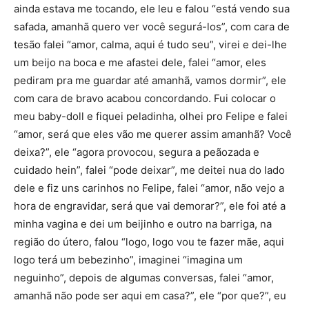
ainda estava me tocando, ele leu e falou “está vendo sua
safada, amanhã quero ver você segurá-los”, com cara de
tesão falei “amor, calma, aqui é tudo seu”, virei e dei-lhe
um beijo na boca e me afastei dele, falei “amor, eles
pediram pra me guardar até amanhã, vamos dormir”, ele
com cara de bravo acabou concordando. Fui colocar o
meu baby-doll e fiquei peladinha, olhei pro Felipe e falei
“amor, será que eles vão me querer assim amanhã? Você
deixa?”, ele “agora provocou, segura a peãozada e
cuidado hein”, falei “pode deixar”, me deitei nua do lado
dele e fiz uns carinhos no Felipe, falei “amor, não vejo a
hora de engravidar, será que vai demorar?”, ele foi até a
minha vagina e dei um beijinho e outro na barriga, na
região do útero, falou “logo, logo vou te fazer mãe, aqui
logo terá um bebezinho”, imaginei “imagina um
neguinho”, depois de algumas conversas, falei “amor,
amanhã não pode ser aqui em casa?”, ele “por que?”, eu