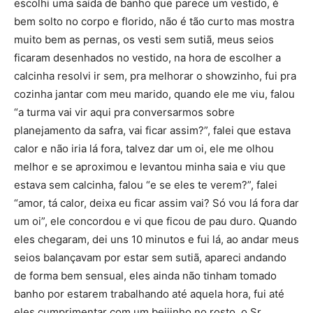
escolhi uma saída de banho que parece um vestido, é
bem solto no corpo e florido, não é tão curto mas mostra
muito bem as pernas, os vesti sem sutiã, meus seios
ficaram desenhados no vestido, na hora de escolher a
calcinha resolvi ir sem, pra melhorar o showzinho, fui pra
cozinha jantar com meu marido, quando ele me viu, falou
“a turma vai vir aqui pra conversarmos sobre
planejamento da safra, vai ficar assim?”, falei que estava
calor e não iria lá fora, talvez dar um oi, ele me olhou
melhor e se aproximou e levantou minha saia e viu que
estava sem calcinha, falou “e se eles te verem?”, falei
“amor, tá calor, deixa eu ficar assim vai? Só vou lá fora dar
um oi”, ele concordou e vi que ficou de pau duro. Quando
eles chegaram, dei uns 10 minutos e fui lá, ao andar meus
seios balançavam por estar sem sutiã, apareci andando
de forma bem sensual, eles ainda não tinham tomado
banho por estarem trabalhando até aquela hora, fui até
eles cumprimentar com um beijinho no rosto, o Sr,