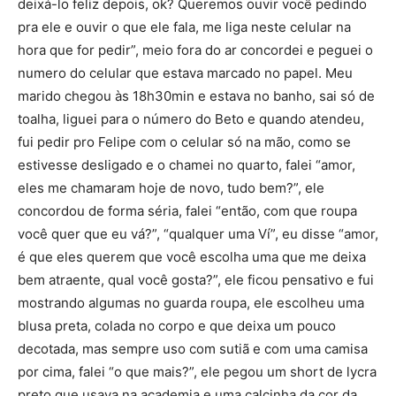
deixá-lo feliz depois, ok? Queremos ouvir você pedindo
pra ele e ouvir o que ele fala, me liga neste celular na
hora que for pedir”, meio fora do ar concordei e peguei o
numero do celular que estava marcado no papel. Meu
marido chegou às 18h30min e estava no banho, sai só de
toalha, liguei para o número do Beto e quando atendeu,
fui pedir pro Felipe com o celular só na mão, como se
estivesse desligado e o chamei no quarto, falei “amor,
eles me chamaram hoje de novo, tudo bem?”, ele
concordou de forma séria, falei “então, com que roupa
você quer que eu vá?”, “qualquer uma Ví”, eu disse “amor,
é que eles querem que você escolha uma que me deixa
bem atraente, qual você gosta?”, ele ficou pensativo e fui
mostrando algumas no guarda roupa, ele escolheu uma
blusa preta, colada no corpo e que deixa um pouco
decotada, mas sempre uso com sutiã e com uma camisa
por cima, falei “o que mais?”, ele pegou um short de lycra
preto que usava na academia e uma calcinha da cor da