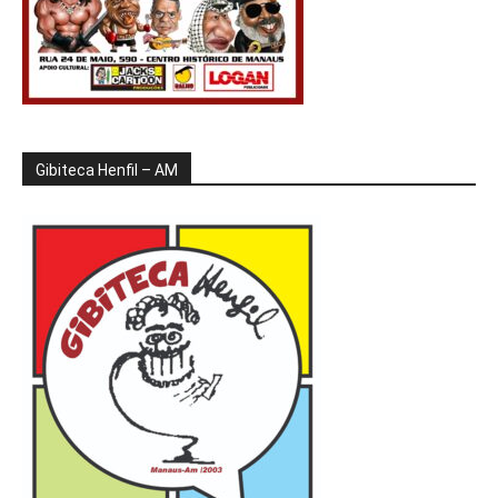
Gibiteca Henfil – AM