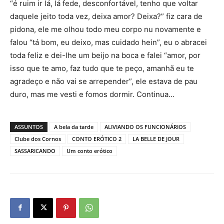
“é ruim ir lá, lá fede, desconfortável, tenho que voltar
daquele jeito toda vez, deixa amor? Deixa?” fiz cara de
pidona, ele me olhou todo meu corpo nu novamente e
falou “tá bom, eu deixo, mas cuidado hein”, eu o abracei
toda feliz e dei-lhe um beijo na boca e falei “amor, por
isso que te amo, faz tudo que te peço, amanhã eu te
agradeço e não vai se arrepender”, ele estava de pau
duro, mas me vesti e fomos dormir. Continua…
ASSUNTOS
A bela da tarde
ALIVIANDO OS FUNCIONÁRIOS
Clube dos Cornos
CONTO ERÓTICO 2
LA BELLE DE JOUR
SASSARICANDO
Um conto erótico