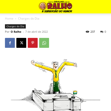
Home
Charges do Dia
Charges do Dia
Por
O Ralho
-
7 de abril de 2022
237
0