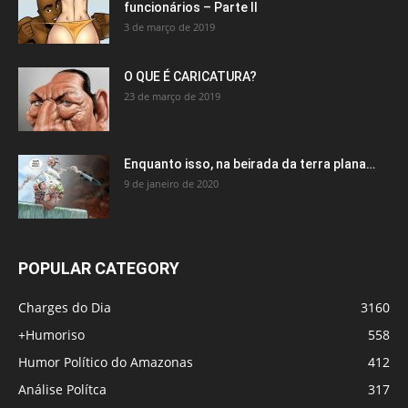
funcionários – Parte II
3 de março de 2019
O QUE É CARICATURA?
23 de março de 2019
Enquanto isso, na beirada da terra plana…
9 de janeiro de 2020
POPULAR CATEGORY
Charges do Dia
3160
+Humoriso
558
Humor Político do Amazonas
412
Análise Polítca
317