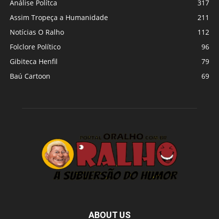
Análise Polítca
317
Assim Tropeça a Humanidade
211
Notícias O Ralho
112
Folclore Político
96
Gibiteca Henfil
79
Baú Cartoon
69
ABOUT US