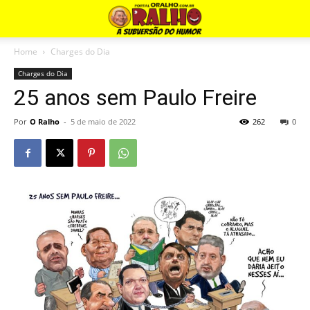
Home
Charges do Dia
Charges do Dia
25 anos sem Paulo Freire
Por
O Ralho
-
5 de maio de 2022
262
0