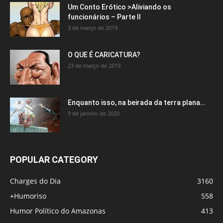
Um Conto Erótico >Aliviando os
funcionários – Parte II
3 de março de 2019
O QUE É CARICATURA?
23 de março de 2019
Enquanto isso, na beirada da terra plana…
9 de janeiro de 2020
POPULAR CATEGORY
Charges do Dia
3160
+Humoriso
558
Humor Político do Amazonas
413