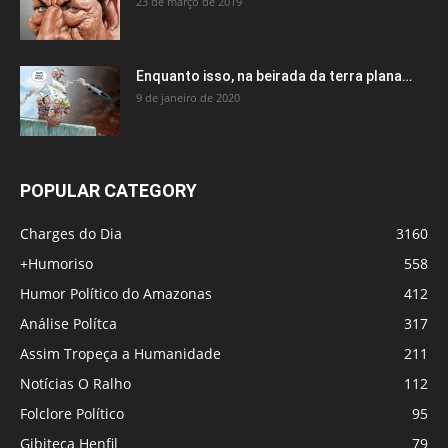
23 de março de 2019
Enquanto isso, na beirada da terra plana…
9 de janeiro de 2020
POPULAR CATEGORY
Charges do Dia
3160
+Humoriso
558
Humor Político do Amazonas
412
Análise Polítca
317
Assim Tropeça a Humanidade
211
Notícias O Ralho
112
Folclore Político
95
Gibiteca Henfil
79