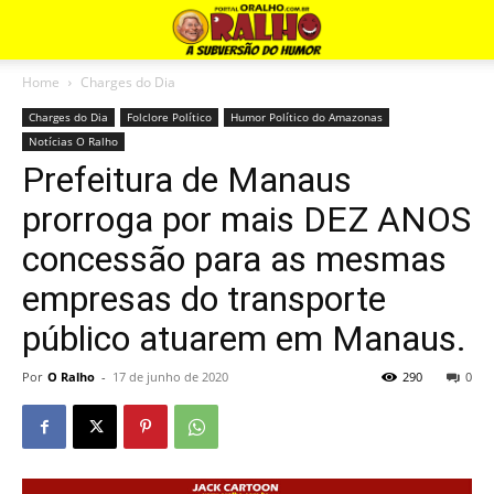
Home
Charges do Dia
Charges do Dia
Folclore Político
Humor Político do Amazonas
Notícias O Ralho
Prefeitura de Manaus
prorroga por mais DEZ ANOS
concessão para as mesmas
empresas do transporte
público atuarem em Manaus.
Por
O Ralho
-
17 de junho de 2020
290
0