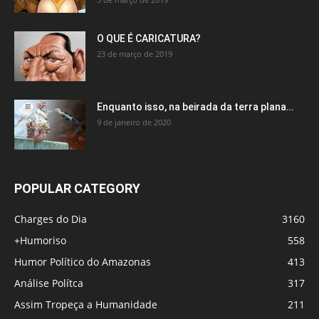
O QUE É CARICATURA?
23 de março de 2019
Enquanto isso, na beirada da terra plana…
9 de janeiro de 2020
POPULAR CATEGORY
Charges do Dia
3160
+Humoriso
558
Humor Político do Amazonas
413
Análise Polítca
317
Assim Tropeça a Humanidade
211