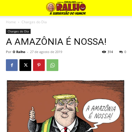
Home
Charges do Dia
Charges do Dia
A AMAZÔNIA É NOSSA!
Por
O Ralho
-
27 de agosto de 2019
314
0