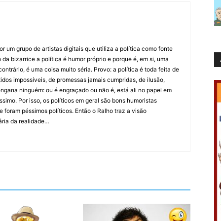
 um grupo de artistas digitais que utiliza a política como fonte
da bizarrice a política é humor próprio e porque é, em si, uma
ntrário, é uma coisa muito séria. Provo: a política é toda feita de
idos impossíveis, de promessas jamais cumpridas, de ilusão,
ngana ninguém: ou é engraçado ou não é, está ali no papel em
íssimo. Por isso, os políticos em geral são bons humoristas
 foram péssimos políticos. Então o Ralho traz a visão
ária da realidade…