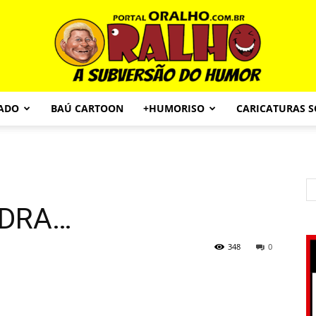
CADO
BAÚ CARTOON
+HUMORISO
CARICATURAS 
Portal
ADRA…
O
348
0
Ralho