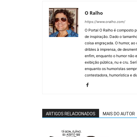
O Ralho
https://www.oralho.com/
O Portal O Ralho é composto por
de inspiração. Dado o tamanho 
coisa engraçada. O humor, ao co
dribles à imprensa, de desment
enfim, enquanto o humor não e
exibição pública, nu e cru. Ser
enquanto os humoristas sempre
contestadora, humorística e di
ARTIGOS RELACIONADOS
MAIS DO AUTOR