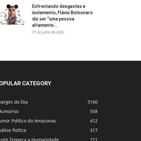
Enfrentando desgastes e
isolamento, Flávio Bolsonaro
diz ser “uma pessoa
altamente...
23 de julho de 2026
OPULAR CATEGORY
harges do Dia
3160
Humoriso
558
umor Político do Amazonas
412
álise Polítca
317
ssim Tropeça a Humanidade
211