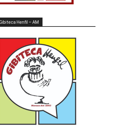
Gibiteca Henfil – AM