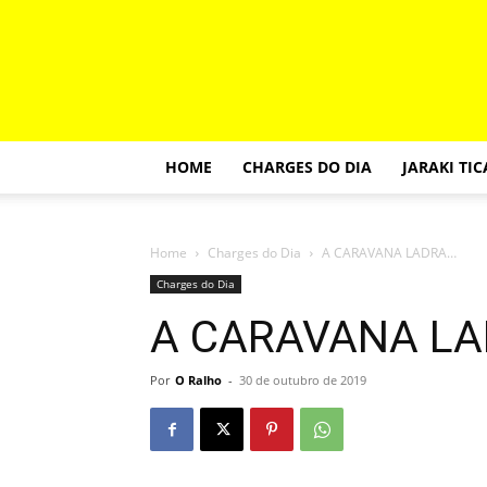
HOME
CHARGES DO DIA
JARAKI TI
Home
Charges do Dia
A CARAVANA LADRA…
Charges do Dia
A CARAVANA L
Por
O Ralho
-
30 de outubro de 2019