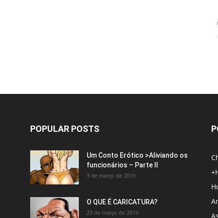
POPULAR POSTS
P
Um Conto Erótico >Aliviando os
C
funcionários – Parte II
+
3 de março de 2019
H
An
O QUE É CARICATURA?
23 de março de 2019
A