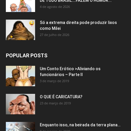
DE TODO BRASIL….FAZEM O HUMOR...
4 de agosto de 2026
Só a extrema direita pode produzir lixos
como Milei
27 de julho de 2026
POPULAR POSTS
Um Conto Erótico >Aliviando os
funcionários – Parte II
3 de março de 2019
O QUE É CARICATURA?
23 de março de 2019
Enquanto isso, na beirada da terra plana…