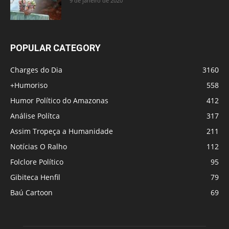
9 de janeiro de 2020
POPULAR CATEGORY
Charges do Dia
3160
+Humoriso
558
Humor Político do Amazonas
412
Análise Polítca
317
Assim Tropeça a Humanidade
211
Notícias O Ralho
112
Folclore Político
95
Gibiteca Henfil
79
Baú Cartoon
69