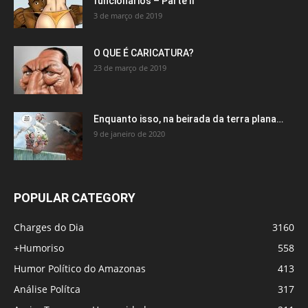
funcionários – Parte II
3 de março de 2019
O QUE É CARICATURA?
23 de março de 2019
Enquanto isso, na beirada da terra plana…
9 de janeiro de 2020
POPULAR CATEGORY
Charges do Dia
3160
+Humoriso
558
Humor Político do Amazonas
413
Análise Polítca
317