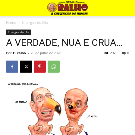
Home
Charges do Dia
Charges do Dia
A VERDADE, NUA E CRUA…
Por
O Ralho
-
26 de julho de 2020
292
0