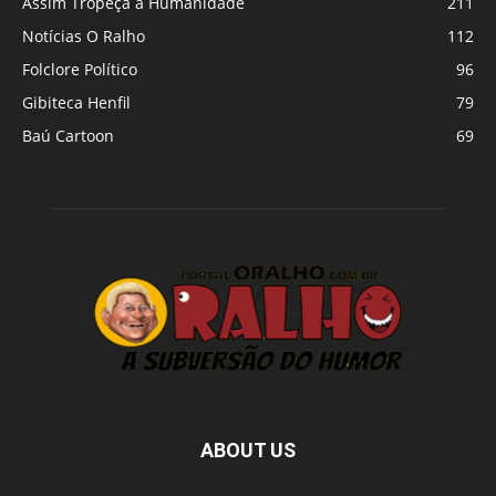
Assim Tropeça a Humanidade
211
Notícias O Ralho
112
Folclore Político
96
Gibiteca Henfil
79
Baú Cartoon
69
ABOUT US