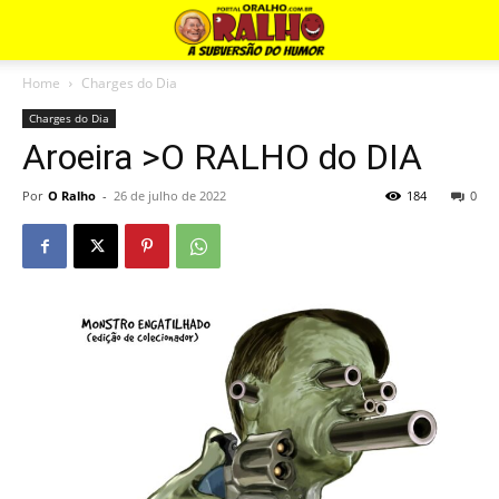
Home
Charges do Dia
Charges do Dia
Aroeira >O RALHO do DIA
Por
O Ralho
-
26 de julho de 2022
184
0