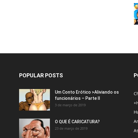
POPULAR POSTS
P
Um Conto Erótico >Aliviando os
C
funcionários – Parte II
+
3 de março de 2019
H
An
O QUE É CARICATURA?
23 de março de 2019
A