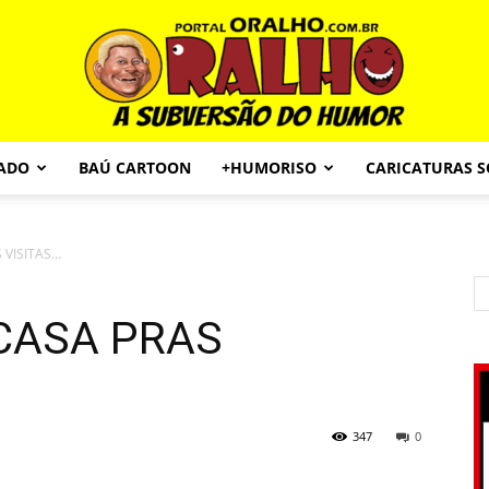
CADO
BAÚ CARTOON
+HUMORISO
CARICATURAS 
Portal
 VISITAS…
CASA PRAS
O
347
0
Ralho