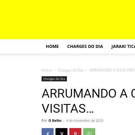
HOME
CHARGES DO DIA
JARAKI TI
Home
Charges do Dia
ARRUMANDO A CASA PRAS
Charges do Dia
ARRUMANDO A 
VISITAS…
Por
O Ralho
-
4 de novembro de 2019