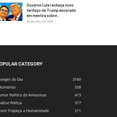
Governo Lula rechaça novo
tarifaço de Trump ancorado
em mentira sobre...
24 de julho de 2026
OPULAR CATEGORY
harges do Dia
3160
Humoriso
558
umor Político do Amazonas
413
álise Polítca
317
ssim Tropeça a Humanidade
211