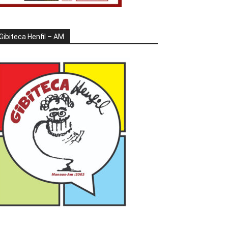
Gibiteca Henfil – AM