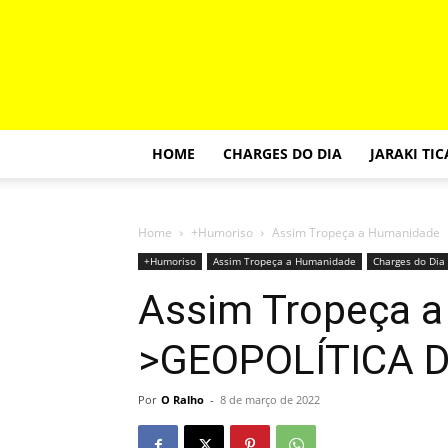
HOME
CHARGES DO DIA
JARAKI TI
Home
+Humoriso
Assim Tropeça a Humanidade
+Humoriso
Assim Tropeça a Humanidade
Charges do Dia
Assim Tropeça 
>GEOPOLÍTICA 
Por
O Ralho
-
8 de março de 2022