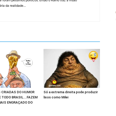
 foram péssimos políticos. Então o Ralho traz a visão
ária da realidade…
 CRIADAS DO HUMOR
Só a extrema direita pode produzir
E TODO BRASIL….FAZEM
lixos como Milei
AIS ENGRAÇADO DO