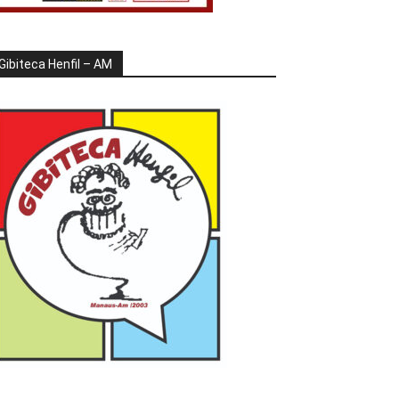
Gibiteca Henfil – AM