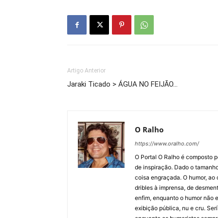
Artigo Anterior
Jaraki Ticado > ÁGUA NO FEIJÃO…
O Ralho
https://www.oralho.com/
O Portal O Ralho é composto por
de inspiração. Dado o tamanho 
coisa engraçada. O humor, ao co
dribles à imprensa, de desment
enfim, enquanto o humor não e
exibição pública, nu e cru. Ser