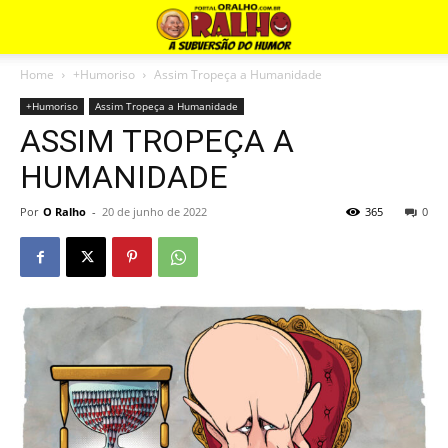
Home
+Humoriso
Assim Tropeça a Humanidade
+Humoriso
Assim Tropeça a Humanidade
ASSIM TROPEÇA A
HUMANIDADE
Por
O Ralho
-
20 de junho de 2022
365
0