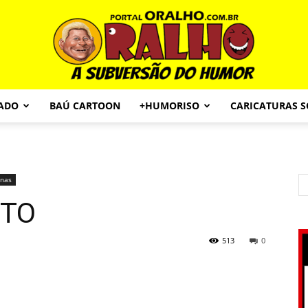
CADO
BAÚ CARTOON
+HUMORISO
CARICATURAS 
Portal
onas
NTO
O
513
0
Ralho