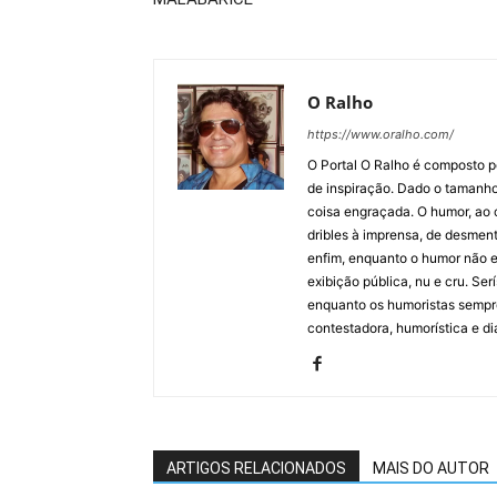
O Ralho
https://www.oralho.com/
O Portal O Ralho é composto por
de inspiração. Dado o tamanho 
coisa engraçada. O humor, ao co
dribles à imprensa, de desment
enfim, enquanto o humor não e
exibição pública, nu e cru. Ser
enquanto os humoristas sempre
contestadora, humorística e di
ARTIGOS RELACIONADOS
MAIS DO AUTOR