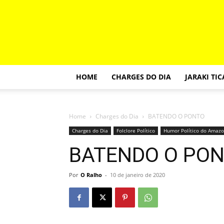
HOME
CHARGES DO DIA
JARAKI TI
Home
Charges do Dia
BATENDO O PONTO
Charges do Dia
Folclore Político
Humor Político do Amaz
BATENDO O PO
Por
O Ralho
-
10 de janeiro de 2020