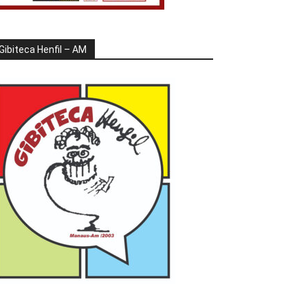
Gibiteca Henfil – AM