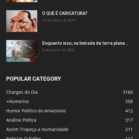
O QUE É CARICATURA?
23 de março de 2019
Enquanto isso, na beirada da terra plana…
9 de janeiro de 2020
POPULAR CATEGORY
Charges do Dia
3160
+Humoriso
558
Humor Político do Amazonas
412
Análise Polítca
317
Assim Tropeça a Humanidade
211
Notícias O Ralho
112