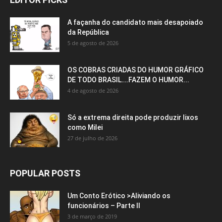
A façanha do candidato mais desapoiado
da República
5 de agosto de 2026
OS COBRAS CRIADAS DO HUMOR GRÁFICO
DE TODO BRASIL….FAZEM O HUMOR...
4 de agosto de 2026
Só a extrema direita pode produzir lixos
como Milei
27 de julho de 2026
POPULAR POSTS
Um Conto Erótico >Aliviando os
funcionários – Parte II
3 de março de 2019