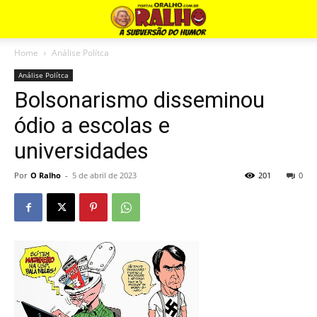
Home
Análise Polítca
Análise Polítca
Bolsonarismo disseminou
ódio a escolas e
universidades
Por
O Ralho
-
5 de abril de 2023
201
0