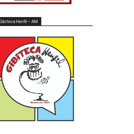
Gibiteca Henfil – AM