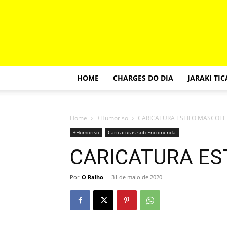
HOME
CHARGES DO DIA
JARAKI TI
Home
+Humoriso
CARICATURA ESTILO MASCOTE
+Humoriso
Caricaturas sob Encomenda
CARICATURA ES
Por
O Ralho
-
31 de maio de 2020