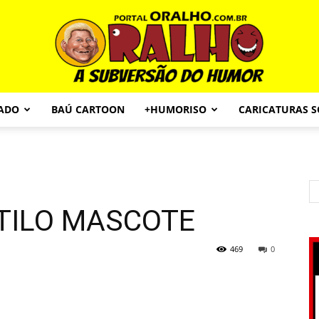
CADO
BAÚ CARTOON
+HUMORISO
CARICATURAS 
Portal
TILO MASCOTE
O
469
0
Ralho