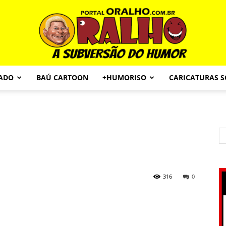
CADO
BAÚ CARTOON
+HUMORISO
CARICATURAS 
Portal
O
316
0
Ralho