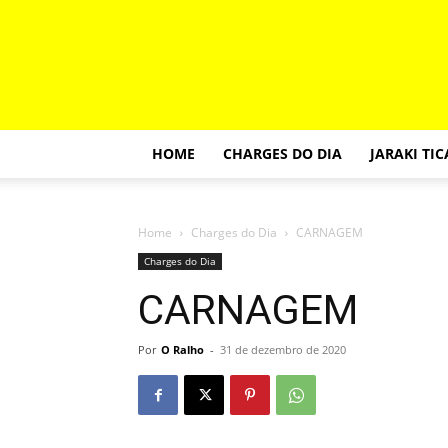
HOME
CHARGES DO DIA
JARAKI TI
Home
Charges do Dia
CARNAGEM
Charges do Dia
CARNAGEM
Por
O Ralho
-
31 de dezembro de 2020