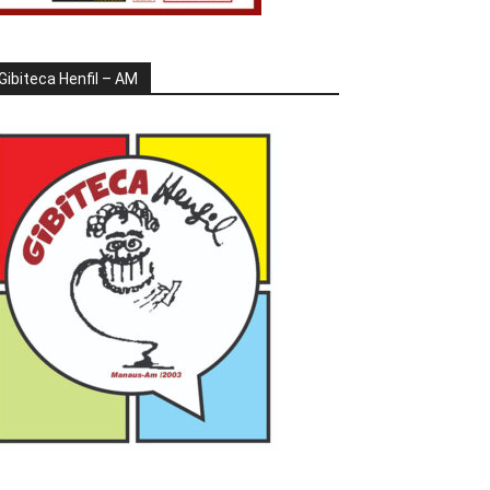
Gibiteca Henfil – AM