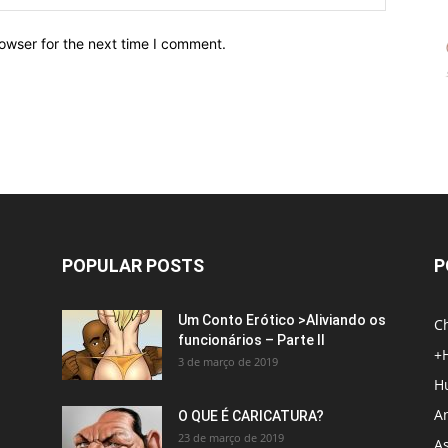
owser for the next time I comment.
POPULAR POSTS
P
Um Conto Erótico >Aliviando os
C
funcionários – Parte II
+
3 de março de 2019
H
An
O QUE É CARICATURA?
23 de março de 2019
A