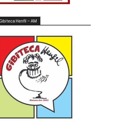
Gibiteca Henfil – AM