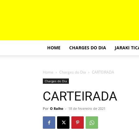
HOME
CHARGES DO DIA
JARAKI TI
Home
Charges do Dia
CARTEIRADA
Charges do Dia
CARTEIRADA
Por
O Ralho
-
18 de fevereiro de 2021