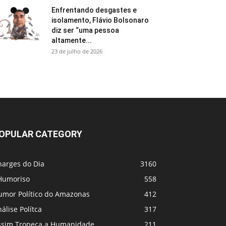
Enfrentando desgastes e
isolamento, Flávio Bolsonaro
diz ser “uma pessoa
altamente...
23 de julho de 2026
OPULAR CATEGORY
harges do Dia
3160
Humoriso
558
umor Político do Amazonas
412
álise Polítca
317
ssim Tropeça a Humanidade
211