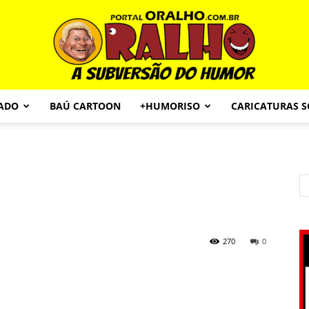
CADO
BAÚ CARTOON
+HUMORISO
CARICATURAS 
Portal
O
270
0
Ralho