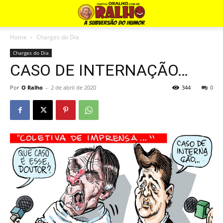
Home
Charges do Dia
Charges do Dia
CASO DE INTERNAÇÃO…
Por
O Ralho
-
2 de abril de 2020
344
0