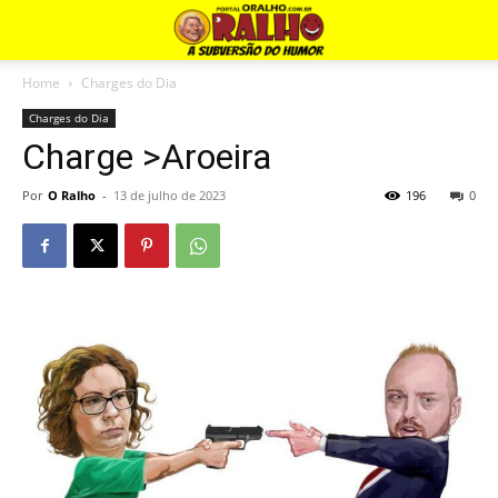
Home
Charges do Dia
Charges do Dia
Charge >Aroeira
Por
O Ralho
-
13 de julho de 2023
196
0