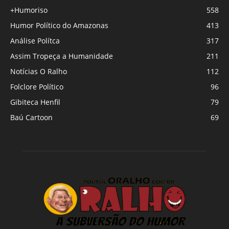
+Humoriso
558
Humor Político do Amazonas
413
Análise Polítca
317
Assim Tropeça a Humanidade
211
Notícias O Ralho
112
Folclore Político
96
Gibiteca Henfil
79
Baú Cartoon
69