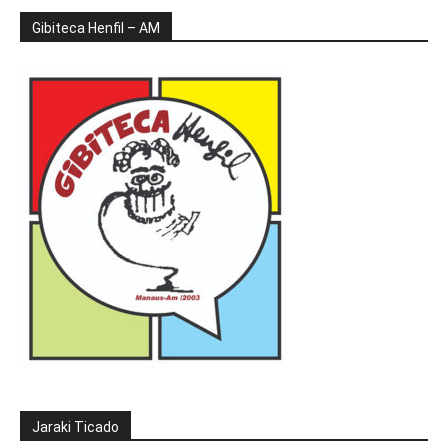
Gibiteca Henfil – AM
Jaraki Ticado