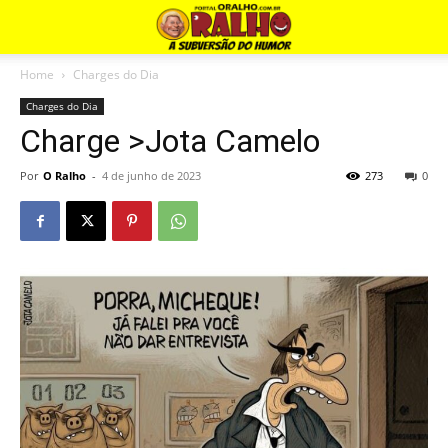
Home
Charges do Dia
Charges do Dia
Charge >Jota Camelo
Por
O Ralho
-
4 de junho de 2023
273
0