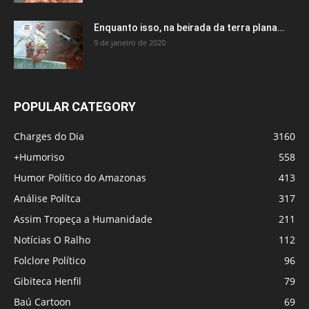
Enquanto isso, na beirada da terra plana…
9 de janeiro de 2020
POPULAR CATEGORY
Charges do Dia
3160
+Humoriso
558
Humor Político do Amazonas
413
Análise Polítca
317
Assim Tropeça a Humanidade
211
Notícias O Ralho
112
Folclore Político
96
Gibiteca Henfil
79
Baú Cartoon
69