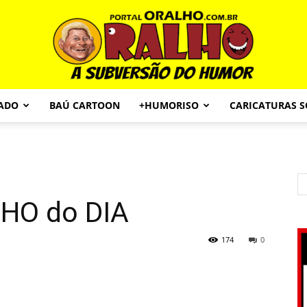
CADO
BAÚ CARTOON
+HUMORISO
CARICATURAS 
Portal
HO do DIA
O
174
0
Ralho