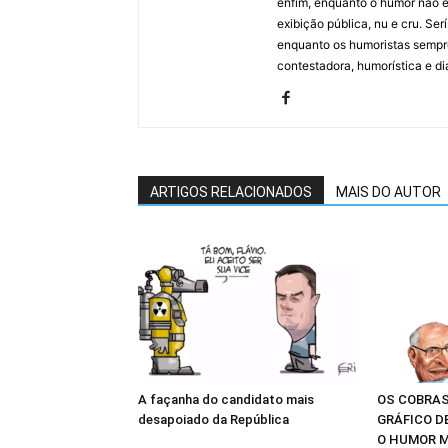
enfim, enquanto o humor não e
exibição pública, nu e cru. Ser
enquanto os humoristas sempre
contestadora, humorística e di
ARTIGOS RELACIONADOS
MAIS DO AUTOR
A façanha do candidato mais
OS COBRAS
desapoiado da República
GRÁFICO D
O HUMOR M