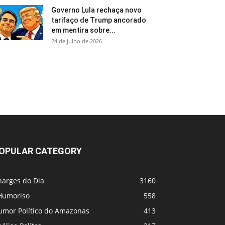
Governo Lula rechaça novo
tarifaço de Trump ancorado
em mentira sobre...
24 de julho de 2026
OPULAR CATEGORY
harges do Dia
3160
Humoriso
558
umor Político do Amazonas
413