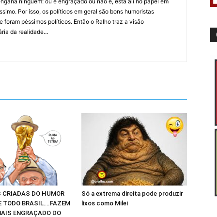
ngana ninguém: ou é engraçado ou não é, está ali no papel em
íssimo. Por isso, os políticos em geral são bons humoristas
 foram péssimos políticos. Então o Ralho traz a visão
ária da realidade…
 CRIADAS DO HUMOR
Só a extrema direita pode produzir
E TODO BRASIL….FAZEM
lixos como Milei
AIS ENGRAÇADO DO