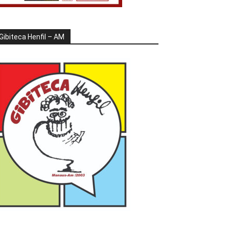
Gibiteca Henfil – AM