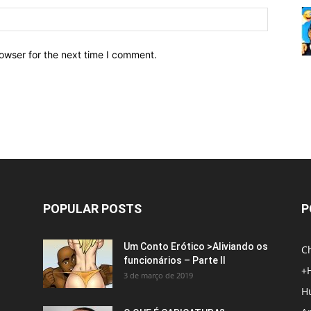
owser for the next time I comment.
POPULAR POSTS
P
Um Conto Erótico >Aliviando os
C
funcionários – Parte II
+
3 de março de 2019
H