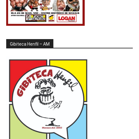
Gibiteca Henfil – AM