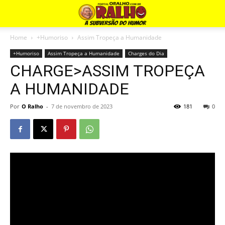
Home
+Humoriso
Assim Tropeça a Humanidade
+Humoriso
Assim Tropeça a Humanidade
Charges do Dia
CHARGE>ASSIM TROPEÇA
A HUMANIDADE
Por
O Ralho
-
7 de novembro de 2023
181
0