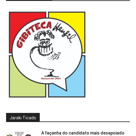
Jaraki Ticado
A façanha do candidato mais desapoiado