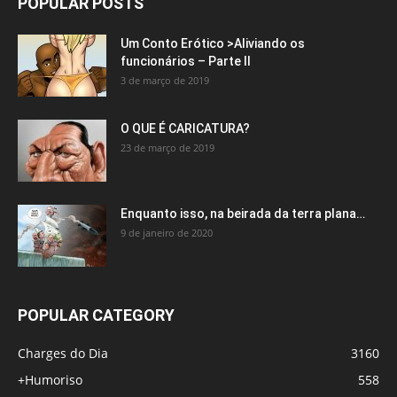
POPULAR POSTS
Um Conto Erótico >Aliviando os
funcionários – Parte II
3 de março de 2019
O QUE É CARICATURA?
23 de março de 2019
Enquanto isso, na beirada da terra plana…
9 de janeiro de 2020
POPULAR CATEGORY
Charges do Dia
3160
+Humoriso
558