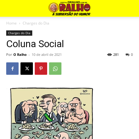
Home
Charges do Dia
Charges do Dia
Coluna Social
Por
O Ralho
-
10 de abril de 2021
281
0