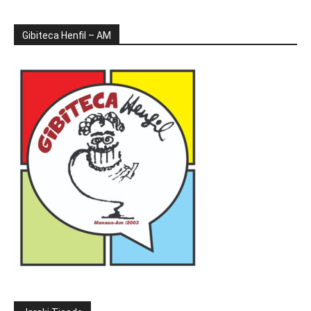
Gibiteca Henfil – AM