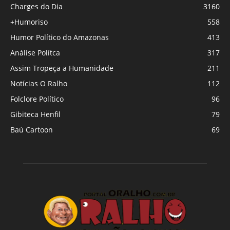
Charges do Dia
3160
+Humoriso
558
Humor Político do Amazonas
413
Análise Polítca
317
Assim Tropeça a Humanidade
211
Notícias O Ralho
112
Folclore Político
96
Gibiteca Henfil
79
Baú Cartoon
69