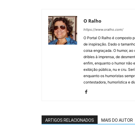
O Ralho
https://www.oralho.com/
O Portal O Ralho é composto por
de inspiração. Dado o tamanho 
coisa engraçada. O humor, ao co
dribles à imprensa, de desment
enfim, enquanto o humor não e
exibição pública, nu e cru. Ser
enquanto os humoristas sempre
contestadora, humorística e di
ARTIGOS RELACIONADOS
MAIS DO AUTOR