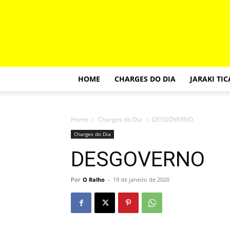
HOME
CHARGES DO DIA
JARAKI TI
Home
Charges do Dia
DESGOVERNO
Charges do Dia
DESGOVERNO
Por
O Ralho
-
19 de janeiro de 2020