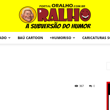
CADO
BAÚ CARTOON
+HUMORISO
CARICATURAS 
Portal
O
367
0
Ralho