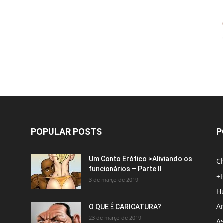
POPULAR POSTS
P
Um Conto Erótico >Aliviando os
C
funcionários – Parte II
+
3 de março de 2019
H
An
O QUE É CARICATURA?
23 de março de 2019
A