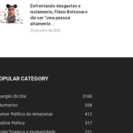
Enfrentando desgastes e
isolamento, Flávio Bolsonaro
diz ser “uma pessoa
altamente...
23 de julho de 2026
OPULAR CATEGORY
harges do Dia
3160
Humoriso
558
umor Político do Amazonas
412
álise Polítca
317
ssim Tropeça a Humanidade
211