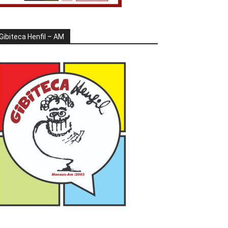
Gibiteca Henfil – AM