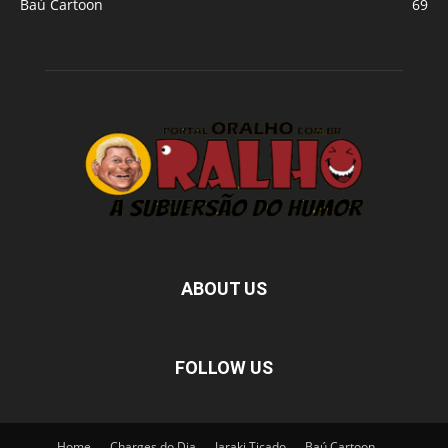
Baú Cartoon
69
ABOUT US
FOLLOW US
Home
Charges do Dia
Jaraki Ticado
Baú Cartoon