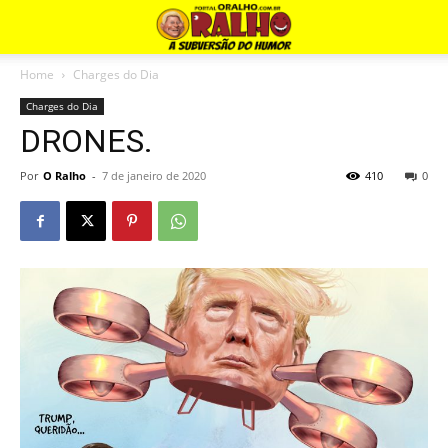
Home
Charges do Dia
Charges do Dia
DRONES.
Por
O Ralho
-
7 de janeiro de 2020
410
0