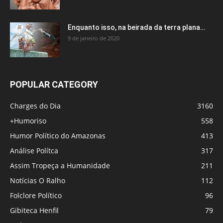
Enquanto isso, na beirada da terra plana…
9 de janeiro de 2020
POPULAR CATEGORY
Charges do Dia
3160
+Humoriso
558
Humor Político do Amazonas
413
Análise Polítca
317
Assim Tropeça a Humanidade
211
Notícias O Ralho
112
Folclore Político
96
Gibiteca Henfil
79