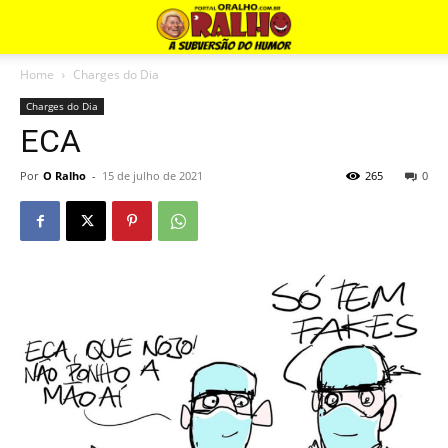
Home
Charges do Dia
Charges do Dia
ECA
Por
O Ralho
-
15 de julho de 2021
265
0