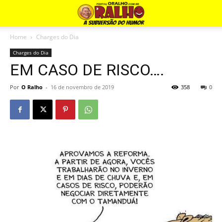
Home
Charges do Dia
Charges do Dia
EM CASO DE RISCO….
Por
O Ralho
-
16 de novembro de 2019
358
0