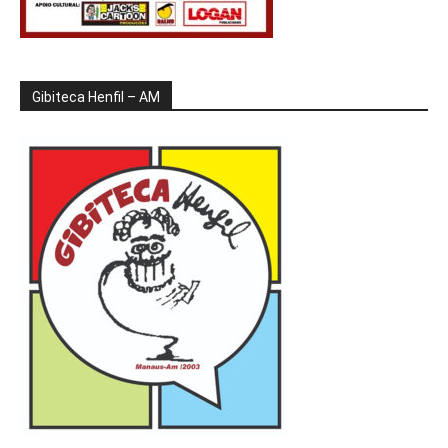
Gibiteca Henfil – AM