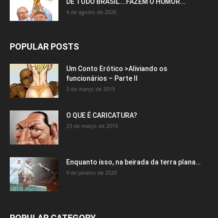
DE TODO BRASIL….FAZEM O HUMOR...
4 de agosto de 2026
POPULAR POSTS
Um Conto Erótico >Aliviando os
funcionários – Parte II
3 de março de 2019
O QUE É CARICATURA?
23 de março de 2019
Enquanto isso, na beirada da terra plana…
9 de janeiro de 2020
POPULAR CATEGORY