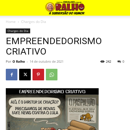
Home
Charges do Dia
Charges do Dia
EMPREENDEDORISMO
CRIATIVO
Por
O Ralho
-
14 de outubro de 2021
242
0