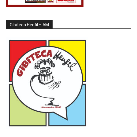
Gibiteca Henfil – AM