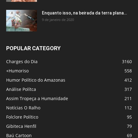
Enquanto isso, na beirada da terra plana…
9 de janeiro de 2020
POPULAR CATEGORY
Charges do Dia
3160
+Humoriso
558
Humor Político do Amazonas
412
Análise Polítca
317
Assim Tropeça a Humanidade
211
Notícias O Ralho
112
Folclore Político
95
Gibiteca Henfil
79
Baú Cartoon
69