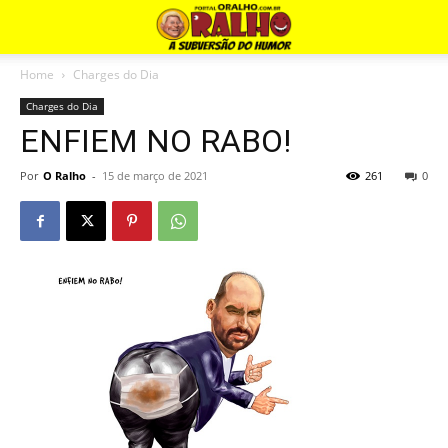
Home
Charges do Dia
Charges do Dia
ENFIEM NO RABO!
Por
O Ralho
-
15 de março de 2021
261
0