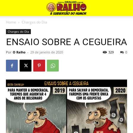
Home
Charges do Dia
Charges do Dia
ENSAIO SOBRE A CEGUEIRA
Por
O Ralho
-
29 de janeiro de 2020
329
0