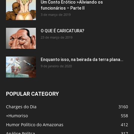
Um Conto Erótico >Aliviando os
funcionários – Parte II
3 de março de 2019
O QUE É CARICATURA?
23 de março de 2019
Enquanto isso, na beirada da terra plana…
9 de janeiro de 2020
POPULAR CATEGORY
Charges do Dia
3160
+Humoriso
558
Humor Político do Amazonas
412
Análise Polítca
317