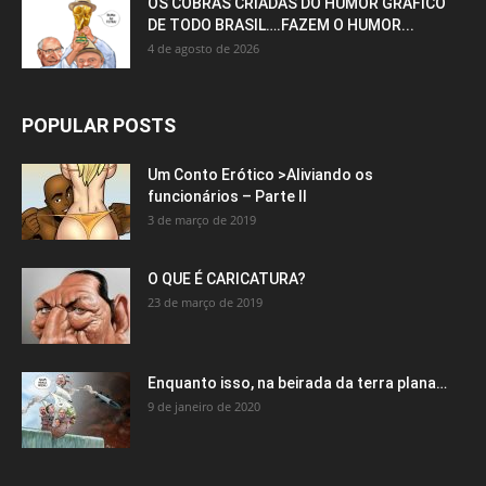
OS COBRAS CRIADAS DO HUMOR GRÁFICO
DE TODO BRASIL….FAZEM O HUMOR...
4 de agosto de 2026
POPULAR POSTS
Um Conto Erótico >Aliviando os
funcionários – Parte II
3 de março de 2019
O QUE É CARICATURA?
23 de março de 2019
Enquanto isso, na beirada da terra plana…
9 de janeiro de 2020