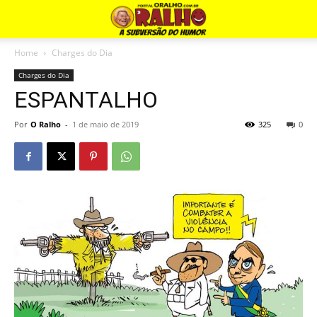
Home
Charges do Dia
Charges do Dia
ESPANTALHO
Por
O Ralho
-
1 de maio de 2019
325
0