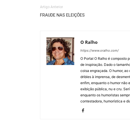
Artigo Anterior
FRAUDE NAS ELEIÇÕES
O Ralho
https://www.oralho.com/
O Portal O Ralho é composto por
de inspiração. Dado o tamanho 
coisa engraçada. O humor, ao co
dribles à imprensa, de desment
enfim, enquanto o humor não e
exibição pública, nu e cru. Ser
enquanto os humoristas sempre
contestadora, humorística e di