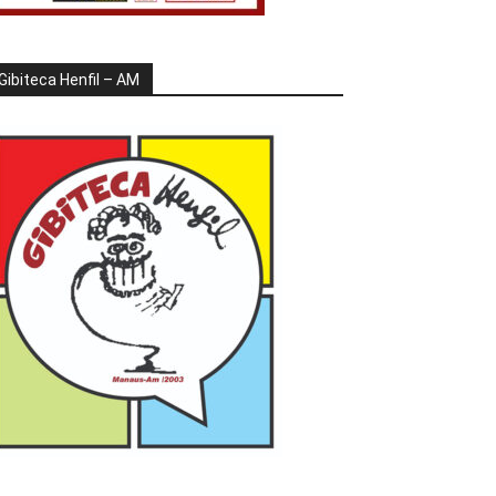
Gibiteca Henfil – AM