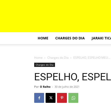
HOME
CHARGES DO DIA
JARAKI TI
Home
Charges do Dia
ESPELHO, ESPELHO MEU…
Charges do Dia
ESPELHO, ESPE
Por
O Ralho
-
30 de julho de 2021