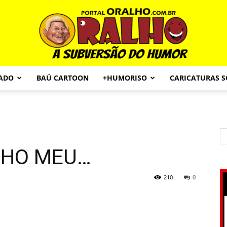
CADO
BAÚ CARTOON
+HUMORISO
CARICATURAS 
Portal
LHO MEU…
O
210
0
Ralho