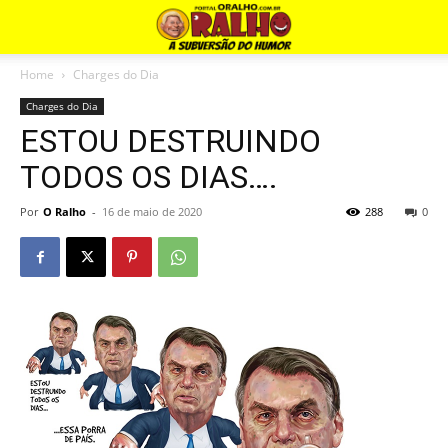
Home
Charges do Dia
Charges do Dia
ESTOU DESTRUINDO
TODOS OS DIAS….
Por
O Ralho
-
16 de maio de 2020
288
0