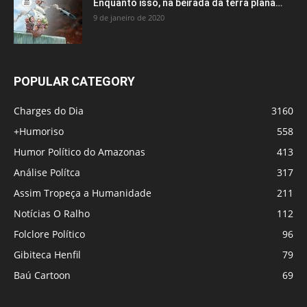
Enquanto isso, na beirada da terra plana…
9 de janeiro de 2020
POPULAR CATEGORY
Charges do Dia
3160
+Humoriso
558
Humor Político do Amazonas
413
Análise Polítca
317
Assim Tropeça a Humanidade
211
Notícias O Ralho
112
Folclore Político
96
Gibiteca Henfil
79
Baú Cartoon
69