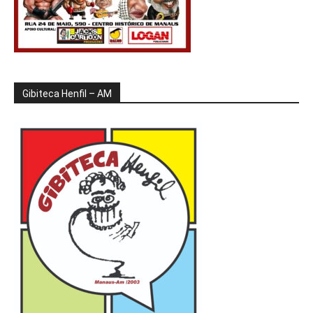
Gibiteca Henfil – AM