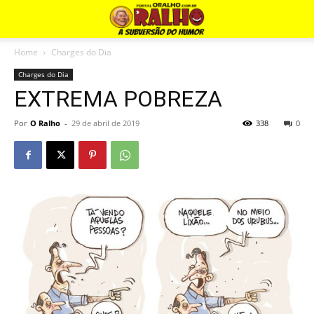
Home
Charges do Dia
Charges do Dia
EXTREMA POBREZA
Por
O Ralho
-
29 de abril de 2019
338
0