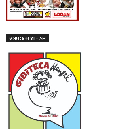
Gibiteca Henfil – AM