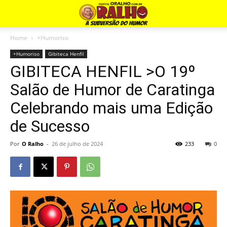
Home
+Humoriso
+Humoriso
Gibiteca Henfil
GIBITECA HENFIL >O 19º
Salão de Humor de Caratinga
Celebrando mais uma Edição
de Sucesso
Por
O Ralho
-
26 de julho de 2024
233
0