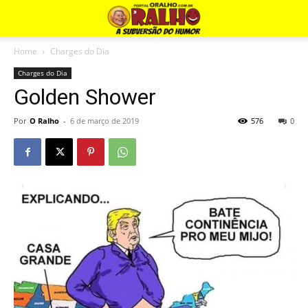
Home
Charges do Dia
Charges do Dia
Golden Shower
Por
O Ralho
-
6 de março de 2019
576
0