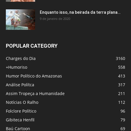
Enquanto isso, na beirada da terra plana…
9 de janeiro de 2020
POPULAR CATEGORY
Charges do Dia
3160
+Humoriso
558
Humor Político do Amazonas
413
Análise Polítca
317
Assim Tropeça a Humanidade
211
Notícias O Ralho
112
Folclore Político
96
Gibiteca Henfil
79
Baú Cartoon
69