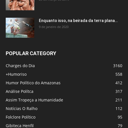
Enquanto isso, na beirada da terra plana…
9 de janeiro de 2020
POPULAR CATEGORY
Charges do Dia
3160
+Humoriso
558
Humor Político do Amazonas
412
Análise Polítca
317
Assim Tropeça a Humanidade
211
Notícias O Ralho
112
Folclore Político
95
Gibiteca Henfil
79