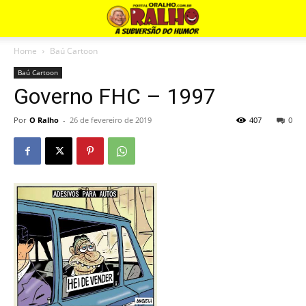
Home
Baú Cartoon
Baú Cartoon
Governo FHC – 1997
Por
O Ralho
-
26 de fevereiro de 2019
407
0