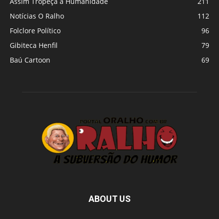
Assim Tropeça a Humanidade
211
Notícias O Ralho
112
Folclore Político
96
Gibiteca Henfil
79
Baú Cartoon
69
ABOUT US