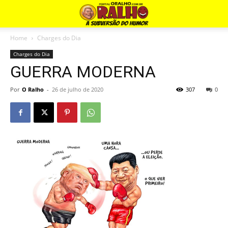
Home
Charges do Dia
Charges do Dia
GUERRA MODERNA
Por
O Ralho
-
26 de julho de 2020
307
0