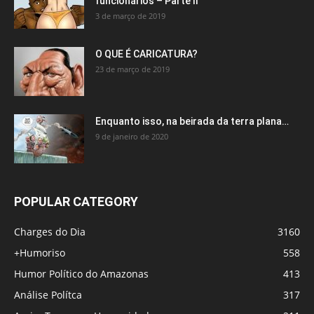
funcionários – Parte II
3 de março de 2019
O QUE É CARICATURA?
23 de março de 2019
Enquanto isso, na beirada da terra plana…
9 de janeiro de 2020
POPULAR CATEGORY
Charges do Dia
3160
+Humoriso
558
Humor Político do Amazonas
413
Análise Polítca
317