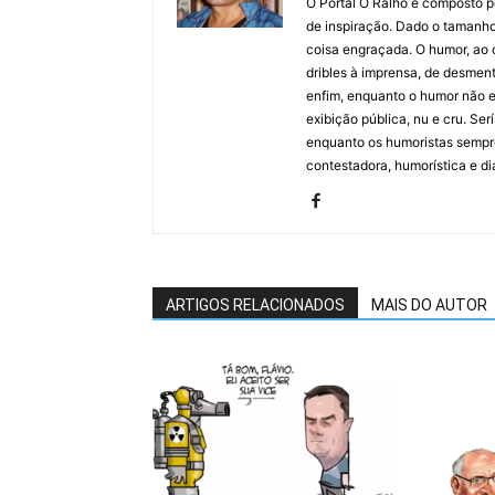
O Portal O Ralho é composto por
de inspiração. Dado o tamanho 
coisa engraçada. O humor, ao co
dribles à imprensa, de desment
enfim, enquanto o humor não e
exibição pública, nu e cru. Ser
enquanto os humoristas sempre
contestadora, humorística e di
ARTIGOS RELACIONADOS
MAIS DO AUTOR