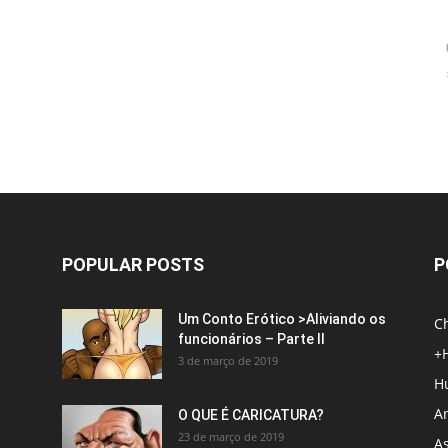
POPULAR POSTS
P
Um Conto Erótico >Aliviando os
C
funcionários – Parte II
+
3 de março de 2019
H
An
O QUE É CARICATURA?
23 de março de 2019
A