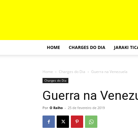
HOME
CHARGES DO DIA
JARAKI TI
Home
Charges do Dia
Guerra na Venezuela
Charges do Dia
Guerra na Venez
Por
O Ralho
-
25 de fevereiro de 2019