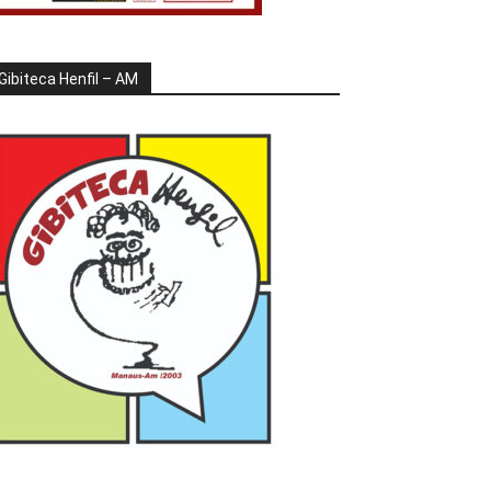
Gibiteca Henfil – AM