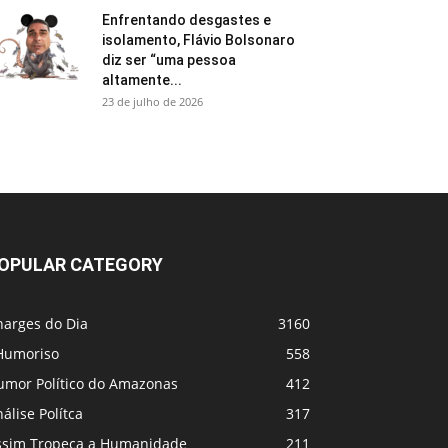
Enfrentando desgastes e
isolamento, Flávio Bolsonaro
diz ser “uma pessoa
altamente...
23 de julho de 2026
OPULAR CATEGORY
harges do Dia
3160
Humoriso
558
umor Político do Amazonas
412
álise Polítca
317
ssim Tropeça a Humanidade
211