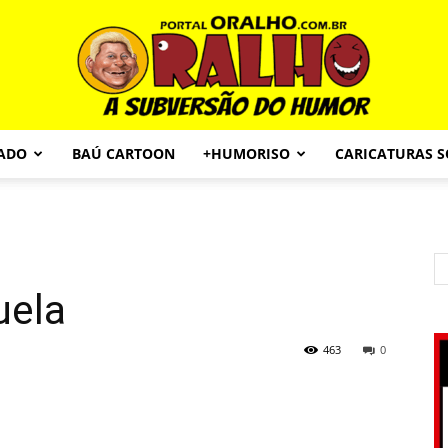
CADO
BAÚ CARTOON
+HUMORISO
CARICATURAS 
Portal
uela
O
463
0
Ralho