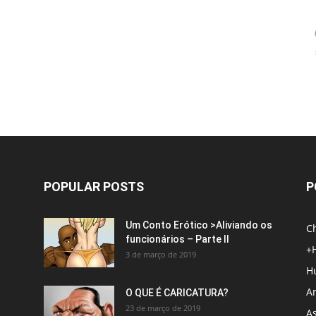
POPULAR POSTS
P
Um Conto Erótico >Aliviando os
C
funcionários – Parte II
+
3 de março de 2019
H
An
O QUE É CARICATURA?
23 de março de 2019
A