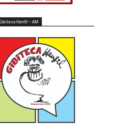
Gibiteca Henfil – AM