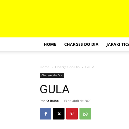
HOME
CHARGES DO DIA
JARAKI TI
Home
Charges do Dia
GULA
Charges do Dia
GULA
Por
O Ralho
-
13 de abril de 2020