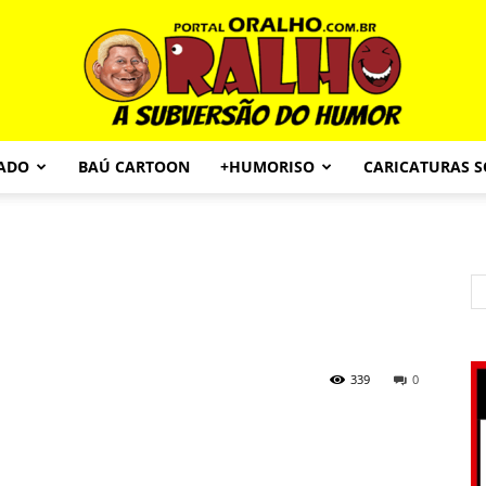
CADO
BAÚ CARTOON
+HUMORISO
CARICATURAS 
Portal
O
339
0
Ralho