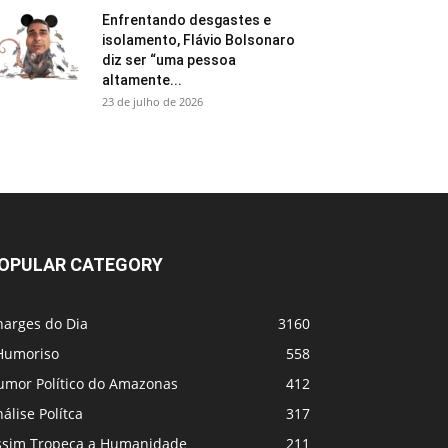
Enfrentando desgastes e
isolamento, Flávio Bolsonaro
diz ser “uma pessoa
altamente...
23 de julho de 2026
OPULAR CATEGORY
harges do Dia
3160
Humoriso
558
umor Político do Amazonas
412
álise Polítca
317
ssim Tropeça a Humanidade
211