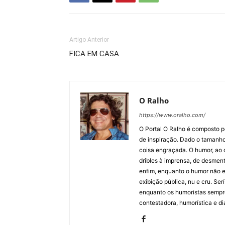
Artigo Anterior
FICA EM CASA
O Ralho
https://www.oralho.com/
O Portal O Ralho é composto por
de inspiração. Dado o tamanho 
coisa engraçada. O humor, ao co
dribles à imprensa, de desment
enfim, enquanto o humor não e
exibição pública, nu e cru. Ser
enquanto os humoristas sempre
contestadora, humorística e di