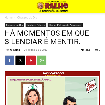
Home
Charges do Dia
Charges do Dia
Folclore Político
Humor Político do Amazonas
HÁ MOMENTOS EM QUE
SILENCIAR É MENTIR.
Por
O Ralho
-
24 de maio de 2020
382
0