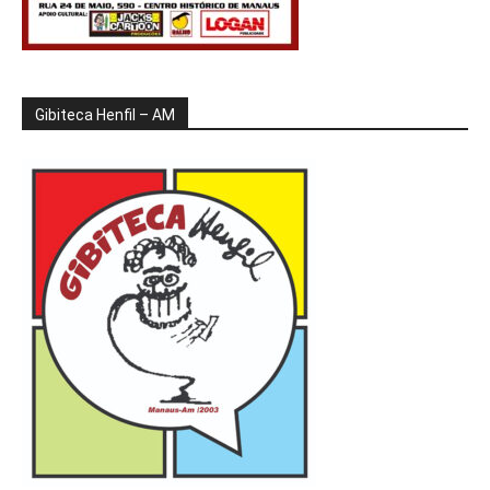
Gibiteca Henfil – AM