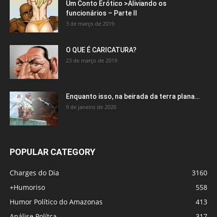
Um Conto Erótico >Aliviando os
funcionários – Parte II
3 de março de 2019
O QUE É CARICATURA?
23 de março de 2019
Enquanto isso, na beirada da terra plana…
9 de janeiro de 2020
POPULAR CATEGORY
Charges do Dia
3160
+Humoriso
558
Humor Político do Amazonas
413
Análise Polítca
317