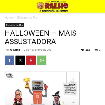
Home
Charges do Dia
Charges do Dia
HALLOWEEN – MAIS
ASSUSTADORA
Por
O Ralho
-
2 de novembro de 2021
252
0